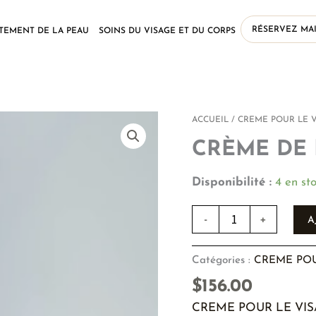
RÉSERVEZ MA
ITEMENT DE LA PEAU
SOINS DU VISAGE ET DU CORPS
quantité
ACCUEIL
/
CREME POUR LE 
de
CRÈME DE 
CRÈME
DE
NUIT
Disponibilité :
4 en st
ANTI-
AGE
-
+
A
Catégories :
CREME POU
$
156.00
CREME POUR LE VI