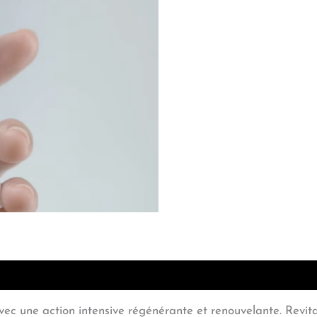
c une action intensive régénérante et renouvelante. Revitalis