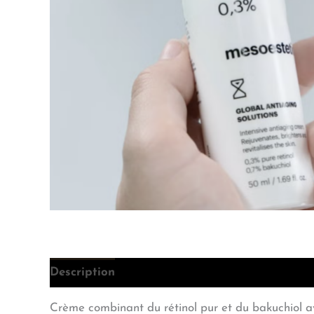
Description
Informations complémentaires
Crème combinant du rétinol pur et du bakuchiol ave