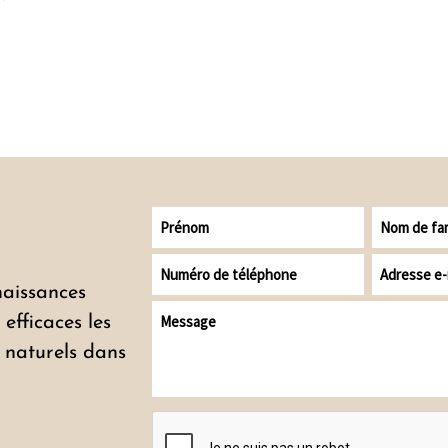
Prénom
Nom
de
Numéro
Adresse
famille
de
e-
aissances
Message
téléphone
mail
efficaces les
(Nécessaire)
s naturels dans
CAPTCHA